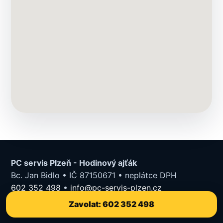
PC servis Plzeň - Hodinový ajťák
Bc. Jan Bidlo • IČ 87150671 • neplátce DPH
602 352 498
•
info@pc-servis-plzen.cz
Partyzánská 25, 312 00 Plzeň
Zavolat: 602 352 498