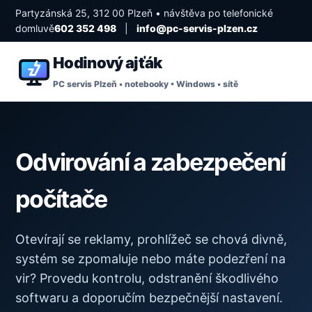
Partyzánská 25, 312 00 Plzeň • návštěva po telefonické
domluvě
602 352 498
|
info@pc-servis-plzen.cz
Hodinový ajťák
PC servis Plzeň • notebooky • Windows • sítě
Odvirování a zabezpečení
počítače
Otevírají se reklamy, prohlížeč se chová divně,
systém se zpomaluje nebo máte podezření na
vir? Provedu kontrolu, odstranění škodlivého
softwaru a doporučím bezpečnější nastavení.