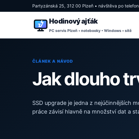
Partyzánská 25, 312 00 Plzeň • návštěva po telefo
Hodinový ajťák
PC servis Plzeň • notebooky • Windows • sítě
ČLÁNEK A NÁVOD
Jak dlouho t
SSD upgrade je jedna z nejúčinnějších mo
práce závisí hlavně na množství dat a s