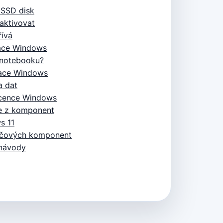
 SSD disk
aktivovat
řívá
alace Windows
 notebooku?
lace Windows
a dat
icence Windows
če z komponent
s 11
ačových komponent
 návody