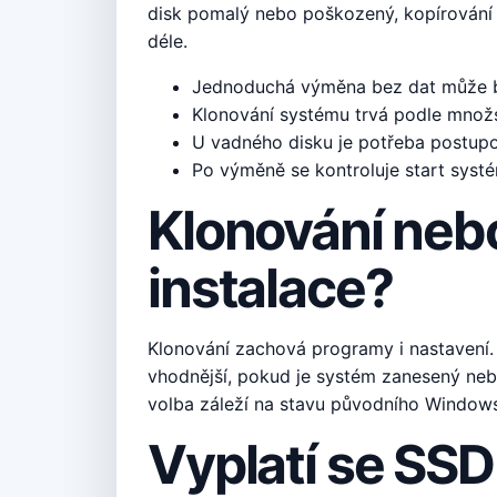
disk pomalý nebo poškozený, kopírování
déle.
Jednoduchá výměna bez dat může b
Klonování systému trvá podle množs
U vadného disku je potřeba postupo
Po výměně se kontroluje start systém
Klonování nebo
instalace?
Klonování zachová programy i nastavení. 
vhodnější, pokud je systém zanesený ne
volba záleží na stavu původního Windows
Vyplatí se SSD 