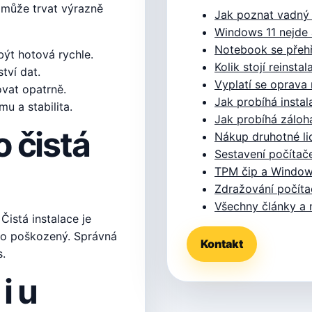
 může trvat výrazně
Jak poznat vadný
Windows 11 nejde 
Notebook se přeh
ýt hotová rychle.
Kolik stojí reinst
tví dat.
Vyplatí se oprava
vat opatrně.
Jak probíhá insta
u a stabilita.
Jak probíhá záloh
 čistá
Nákup druhotné l
Sestavení počíta
TPM čip a Window
Zdražování počít
Všechny články a
Čistá instalace je
bo poškozený. Správná
Kontakt
.
i u