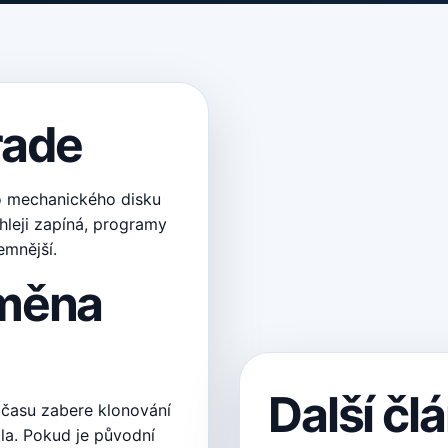
rade
 mechanického disku
hleji zapíná, programy
emnější.
ýměna
Další čl
 času zabere klonování
ola. Pokud je původní