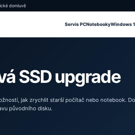
nické domluvě
Servis PC
Notebooky
Windows 1
rvá SSD upgrade
žností, jak zrychlit starší počítač nebo notebook. D
tavu původního disku.