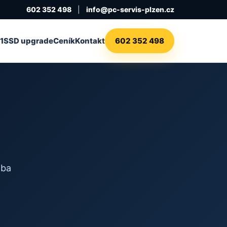
602 352 498
|
info@pc-servis-plzen.cz
1
SSD upgrade
Ceník
Kontakt
602 352 498
oba